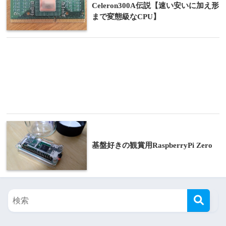
Celeron300A伝説【速い安いに加え形
まで変態級なCPU】
基盤好きの観賞用RaspberryPi Zero