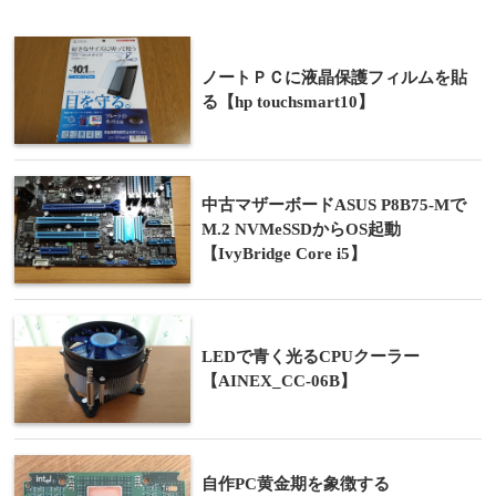
ノートＰＣに液晶保護フィルムを貼
る【hp touchsmart10】
中古マザーボードASUS P8B75-Mで
M.2 NVMeSSDからOS起動
【IvyBridge Core i5】
LEDで青く光るCPUクーラー
【AINEX_CC-06B】
自作PC黄金期を象徴する