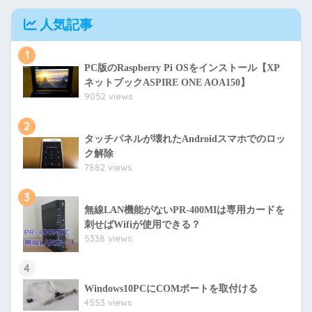
人気記事
1
PC版のRaspberry Pi OSをインストール【XP
ネットブックASPIRE ONE AOA150】
9052 views
2
タッチパネルが壊れたAndroidスマホでのロッ
ク解除
7882 views
3
無線LAN機能がないPR-400MIは専用カードを
刺せばWifiが使用できる？
5338 views
4
Windows10PCにCOMポートを取付ける
4553 views