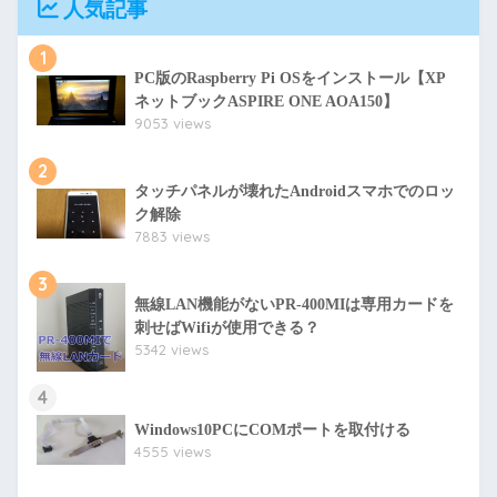
人気記事
1
PC版のRaspberry Pi OSをインストール【XP
ネットブックASPIRE ONE AOA150】
9053 views
2
タッチパネルが壊れたAndroidスマホでのロッ
ク解除
7883 views
3
無線LAN機能がないPR-400MIは専用カードを
刺せばWifiが使用できる？
5342 views
4
Windows10PCにCOMポートを取付ける
4555 views