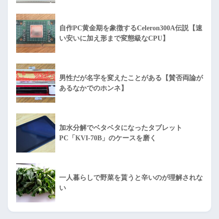
自作PC黄金期を象徴するCeleron300A伝説【速
い安いに加え形まで変態級なCPU】
男性だが名字を変えたことがある【賛否両論が
あるなかでのホンネ】
加水分解でベタベタになったタブレット
PC「KVI-70B」のケースを磨く
一人暮らしで野菜を貰うと辛いのが理解されな
い